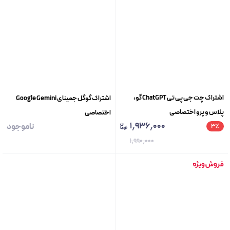
اشتراک چت جی پی تی ChatGPT گو،
اشتراک گوگل جمینای Google Gemini
پلاس و پرو اختصاصی
اختصاصی
۱٫۹۳۶٫۰۰۰
ناموجود
۳
٪
۱٫۹۹۰٫۰۰۰