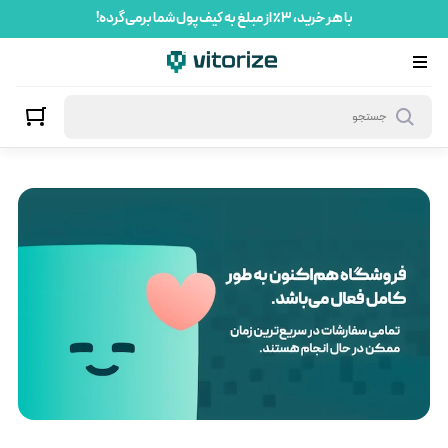
با هر خرید، ۳٪ از مبلغ به کیف پول شما برمی‌گرده!